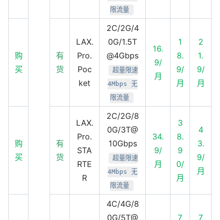
限流量
2C/2G/4
LAX.
0G/1.5T
1
2
16.
购
有
Pro.
@4Gbps
8.
1.
9/
买
货
Poc
9/
9/
超量限速
月
ket
月
月
4Mbps 无
限流量
2C/2G/8
LAX.
3
0G/3T@
4
Pro.
34.
8.
购
有
10Gbps
3.
STA
9/
9
买
货
9/
超量限速
RTE
月
0/
月
4Mbps 无
R
月
限流量
4C/4G/8
0G/5T@
7
7