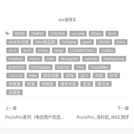
vps值得买
9929
CMIN2
CN2GIA
corona
DDos
dmit
dmit中文网
dmit精品网
fontana
giant
HKGIA
intro
ipv4
ipv6
irvine
large
LOKMACHAU
malibu
medium
micro
mini
MongKoK
nathan
Palmspring
premium
shinagawa
starter
Tiny
TsuenWan
victoria
Wee
优化线路
双栈
品川
大妈
尔湾
弥敦道
旺角
棕榈泉
维多利亚
荃湾
落马洲
迈锐宝
上一篇
下一篇
Pro/sPro系列（电信用户优选）
Pro/sPro_洛杉矶_WEE测评