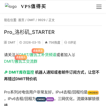
VPS值得买
现在位置:
首页
/
DMIT
/
9929
/ 正文
Pro_洛杉矶_STARTER
DMIT
2026-03-15
756热度
0评论
请关注🥇
DMIT/搬瓦工补货频道
或者加入🥇
DMIT/搬瓦工交流群
🎉 DMIT库存监控
机器人通知或者邮件订阅方式，让您不
再错过DMIT特价机
Pro系列对电信用户非常友好，IPv4去程/回程均是
CN2GIA
，IPv6去程/回程为
，三网优化，流媒体解锁很
CMIN2
9929
棒