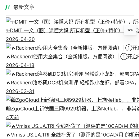
最新文章
✨DMIT 一文（图）读懂大妈 所有机型（正价+特价），所有线
12%
2026-04-20
🔥Racknerd使用大全集合（全新排版，方便阅读）| ①
2026-04-18
🔥Racknerd洛杉矶DC3机房测评 轻松跑小龙虾，部署CP
2026-03-31
🛍️ZgoCloud上新德国三网9929机器，上游Netlab，，
4天前
🔥Vmiss US.LA.TRI 全线补货了（测评的是10CAD/月 的