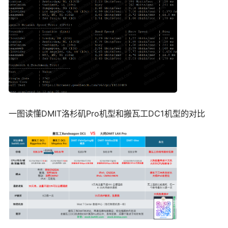
一图读懂DMIT洛杉矶Pro机型和搬瓦工DC1机型的对比