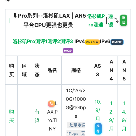
⬇️Pro系列--洛杉矶LAX | AN5
洛杉矶P
透
推
|
⤵️
荐
ro测速
镜
平台CPU更强也更贵
洛杉矶Pro测评1
测评2
测评3
IPv4
IPv6
CN2GIA
CMIN2
9929
A
A
购
区
状
AS
品名
规格
N
N
买
域
态
3
4
5
1C/2G/2
0G/1000
10.
L
1
1
🏷️
G@1Gbp
9/
购
有
AX.P
2.
4.
s
月
买
货
ro.TI
9/
9/
超量限速
推
NY
月
月
荐
4Mbps 无