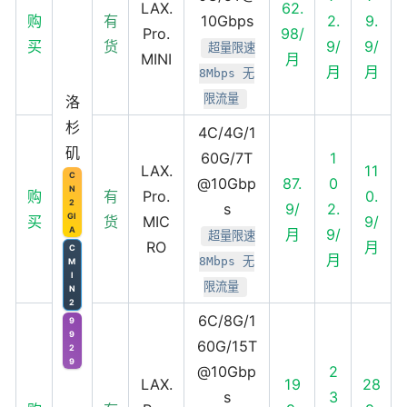
LAX.
62.
购
有
10Gbps
2.
9.
Pro.
98/
买
货
9/
9/
超量限速
MINI
月
月
月
8Mbps 无
限流量
洛
杉
4C/4G/1
矶
60G/7T
1
LAX.
11
C
@10Gbp
87.
0
N
购
有
Pro.
0.
2
s
9/
2.
GI
买
货
MIC
9/
A
月
9/
超量限速
RO
月
C
月
8Mbps 无
M
I
限流量
N
2
6C/8G/1
9
9
60G/15T
2
9
@10Gbp
2
LAX.
19
28
s
3