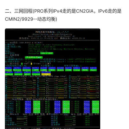
二、三网回程(PRO系列IPv4走的是CN2GIA，IPv6走的是
CMIN2/9929--动态均衡)