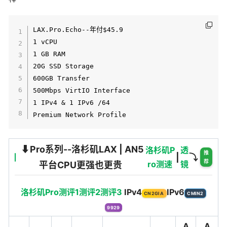
LAX.Pro.Echo--年付$45.9

1 vCPU

1 GB RAM

20G SSD Storage

600GB Transfer

500Mbps VirtIO Interface

1 IPv4 & 1 IPv6 /64

Premium Network Profile
⬇️Pro系列--洛杉矶LAX | AN5
洛杉矶P
透
推
|
⤵️
荐
ro测速
镜
平台CPU更强也更贵
洛杉矶Pro测评1
测评2
测评3
IPv4
IPv6
CN2GIA
CMIN2
9929
A
A