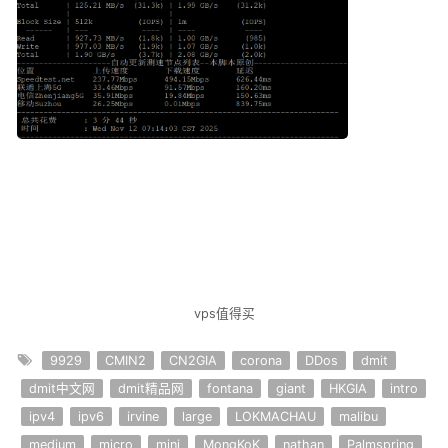
vps值得买
9929
CMIN2
CN2GIA
corona
DDos
dmit
dmit中文网
dmit精品网
fontana
giant
HKGIA
intro
ipv4
ipv6
irvine
large
LOKMACHAU
malibu
medium
micro
mini
MongKoK
nathan
Palmspring