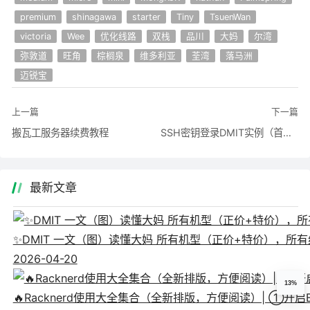
premium
shinagawa
starter
Tiny
TsuenWan
victoria
Wee
优化线路
双栈
品川
大妈
尔湾
弥敦道
旺角
棕榈泉
维多利亚
荃湾
落马洲
迈锐宝
上一篇
下一篇
搬瓦工服务器续费教程
SSH密钥登录DMIT实例（首次配置）
最新文章
✨DMIT 一文（图）读懂大妈 所有机型（正价+特价），所有线
2026-04-20
13%
🔥Racknerd使用大全集合（全新排版，方便阅读）| ①