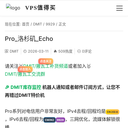
VPS值得买
现在位置:
首页
/
DMIT
/
9929
/ 正文
Pro_洛杉矶_Echo
DMIT
2026-03-11
509热度
0评论
请关注🥇
DMIT/搬瓦工补货频道
或者加入🥇
DMIT/搬瓦工交流群
🎉 DMIT库存监控
机器人通知或者邮件订阅方式，让您不
再错过DMIT特价机
Pro系列对电信用户非常友好，IPv4去程/回程均是
CN2GIA
，IPv6去程/回程为
，三网优化，流媒体解锁很
CMIN2
9929
棒