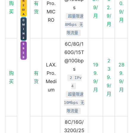
N
购
有
Pro.
0.
2
s
9/
2.
GI
买
货
MIC
9/
A
月
9/
超量限速
RO
月
C
月
8Mbps 无
M
I
限流量
N
2
6C/8G/1
9
9
60G/15T
2
9
@10Gbp
2
LAX.
19
28
s
3
购
有
Pro.
9.
9.
9.
2 IPv
买
货
Medi
9/
9/
9/
4
um
月
月
月
超量限速
10Mbps 无
限流量
8C/16G/
320G/25