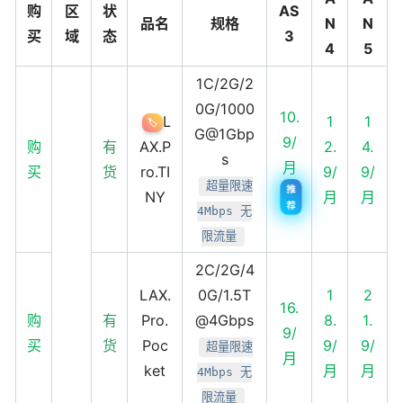
购
区
状
AS
品名
规格
N
N
买
域
态
3
4
5
1C/2G/2
0G/1000
10.
L
1
1
🏷️
G@1Gbp
9/
购
有
AX.P
2.
4.
s
月
买
货
ro.TI
9/
9/
超量限速
推
NY
月
月
荐
4Mbps 无
限流量
2C/2G/4
LAX.
0G/1.5T
1
2
16.
购
有
Pro.
@4Gbps
8.
1.
9/
买
货
Poc
9/
9/
超量限速
月
ket
月
月
4Mbps 无
限流量