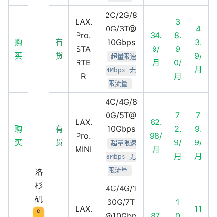
2C/2G/8
LAX.
3
0G/3T@
4
Pro.
34.
8.
购
有
10Gbps
3.
STA
9/
9
买
货
9/
超量限速
RTE
月
0/
月
4Mbps 无
R
月
限流量
4C/4G/8
0G/5T@
7
7
LAX.
62.
购
有
10Gbps
2.
9.
Pro.
98/
买
货
9/
9/
超量限速
MINI
月
月
月
8Mbps 无
限流量
洛
杉
4C/4G/1
矶
60G/7T
1
LAX.
11
C
@10Gbp
87.
0