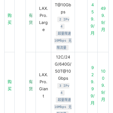
T@10Gb
4
LAX.
49
ps
5
购
有
Pro.
9.
9.
2 IPv
买
货
Larg
9/
9/
4
e
月
月
超量限速
10Mbps 无
限流量
12C/24
G/640G/
9
50T@10
10
LAX.
2
Gbps
0
购
有
Pro.
9.
9.
3 IPv
买
货
Gian
9
9/
4
t
9/
月
超量限速
月
10Mbps 无