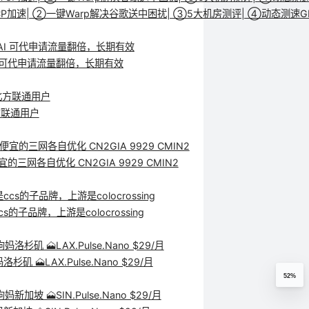
R+TCP加速| ②一键Warp解决谷歌送中困扰| ③5大机房测评| ④动
AI 可代申请流量翻倍，长期有效
北方联通用户
宜的三网各自优化 CN2GIA 9929 CMIN2
子品牌，上游是colocrossing
LAX.Pulse.Nano $29/月
52%