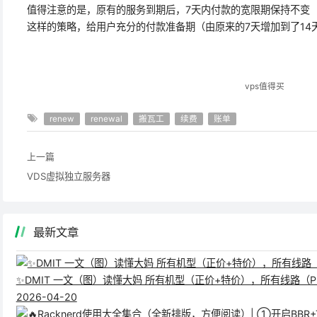
值得注意的是，原有的服务到期后，7天内付款的宽限期保持不变
这样的策略，给用户充分的付款准备期（由原来的7天增加到了14
vps值得买
renew
renewal
搬瓦工
续费
账单
上一篇
VDS虚拟独立服务器
最新文章
✨DMIT 一文（图）读懂大妈 所有机型（正价+特价），所有线路（Pr
2026-04-20