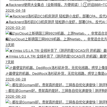
🔥Racknerd使用大全集合（全新排版，方便阅读）| ①开启BB
2026-04-18
🔥Racknerd洛杉矶DC3机房测评 轻松跑小龙虾，部署CPA，反代
2026-03-31
🛍️ZgoCloud上新德国三网9929机器，上游Netlab，，非常适合
3天前
🔥Vmiss US.LA.TRI 全线补货了（测评的是10CAD/月 的机器）最便
7天前
🎉最便宜的机器，DediRock洛杉矶补货，无优化线路，感觉上像是ccs的
2026-06-28
✨都在说Gomami好，贵就真的是好，三网各自优化速度快 | 测评狗妈洛杉矶 
2026-06-20