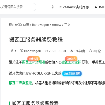
🎯VMRack实时库存
🔥DM
现在位置:
首页
/
Bandwagon
/
renew
/ 正文
搬瓦工服务器续费教程
z
Bandwagon
2026-03-01
176热度
0评论
请关注🥇
搬瓦工补货频道
或者加入🥇
搬瓦工交流群
获取一手搬瓦工
循环优惠码:BWHCGLUKKB-已失效
点击复制优惠码
搬瓦工库存监控
，机器人消息通知或者邮件订阅方式让您不再错过
搬瓦工服务器续费教程