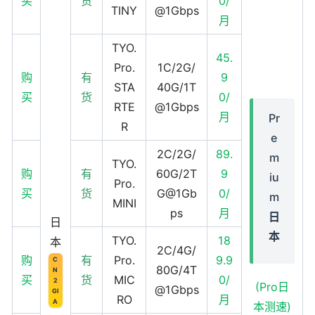
买
货
0/
TINY
@1Gbps
月
TYO.
45.
Pro.
1C/2G/
购
有
9
STA
40G/1T
买
货
0/
RTE
@1Gbps
月
Pr
R
e
2C/2G/
89.
m
TYO.
购
有
60G/2T
9
iu
Pro.
买
货
G@1Gb
0/
m
MINI
ps
月
日
日
本
TYO.
18
本
2C/4G/
购
有
Pro.
9.9
C
80G/4T
N
买
货
MIC
0/
2
(Pro日
@1Gbps
GI
RO
月
A
本测速)