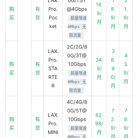
LAX.
0G/1.5T
1
2
16.
购
有
Pro.
@4Gbps
8.
1.
9/
买
货
Poc
9/
9/
超量限速
月
ket
月
月
4Mbps 无
限流量
2C/2G/8
LAX.
3
0G/3T@
4
Pro.
34.
8.
购
有
10Gbps
3.
STA
9/
9
买
货
9/
超量限速
RTE
月
0/
月
4Mbps 无
R
月
限流量
4C/4G/8
0G/5T@
7
7
LAX.
62.
购
有
10Gbps
2.
9.
Pro.
98/
买
货
9/
9/
超量限速
MINI
月
月
月
8Mbps 无