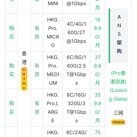
MINI
@1Gbps
月
A
HKG.
19
4C/4G/1
N
购
有
Pro.
9.9
60G/2T
5
买
货
MICR
0/
@1Gbps
架
O
月
构
香
HKG.
6C/8G/1
27
港
购
有
Pro.
60G/2.5
9.9
C
(Pro香
买
货
MEDI
T@1Gbp
0/
N
2
港测速)
UM
s
月
GI
A
(Lookin
HKG.
8C/16G/
35
g Glass)
购
有
Pro.L
320G/3
9.9
买
货
ARG
T@1Gbp
0/
三网
E
s
月
CN2GIA
HKG.
8C/24G/
75