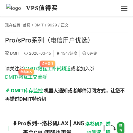
VPS值得买
现在位置:
首页
/
DMIT
/
9929
/ 正文
Pro/sPro系列（电信用户优选）
DMIT
2026-03-15
1547热度
0评论
请关注🥇
DMIT/搬瓦工补货频道
或者加入🥇
DMIT/搬瓦工交流群
🎉 DMIT库存监控
机器人通知或者邮件订阅方式，让您不
再错过DMIT特价机
⬇️Pro系列--洛杉矶LAX | AN5
洛杉矶P
透
推
|
⤵️
荐
ro测速
镜
平台CPU更强也更贵