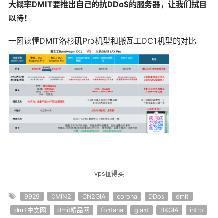
大概率DMIT要推出自己的抗DDoS的服务器，让我们拭目
以待！
一图读懂DMIT洛杉矶Pro机型和搬瓦工DC1机型的对比
vps值得买
9929
CMIN2
CN2GIA
corona
DDos
dmit
dmit中文网
dmit精品网
fontana
giant
HKGIA
intro