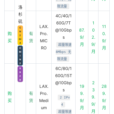
限流量
洛
杉
4C/4G/1
矶
60G/7T
1
LAX.
11
C
@10Gbp
87.
0
N
购
有
Pro.
0.
2
s
9/
2.
GI
买
货
MIC
9/
A
月
9/
超量限速
RO
月
C
月
8Mbps 无
M
I
限流量
N
2
6C/8G/1
9
9
60G/15T
2
9
@10Gbp
2
LAX.
19
28
s
3
购
有
Pro.
9.
9.
9.
2 IPv
买
货
Medi
9/
9/
9/
4
um
月
月
月
超量限速