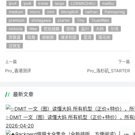
ipv4
ipv6
irvine
large
LOKMACHAU
malibu
medium
micro
mini
MongKoK
nathan
Palmspring
premium
shinagawa
starter
Tiny
TsuenWan
victoria
Wee
优化线路
双栈
品川
大妈
尔湾
弥敦道
旺角
棕榈泉
维多利亚
荃湾
落马洲
迈锐宝
上一篇
下一篇
Pro_香港测评
Pro_洛杉矶_STARTER
最新文章
✨DMIT 一文（图）读懂大妈 所有机型（正价+特价），所有线
2026-04-20