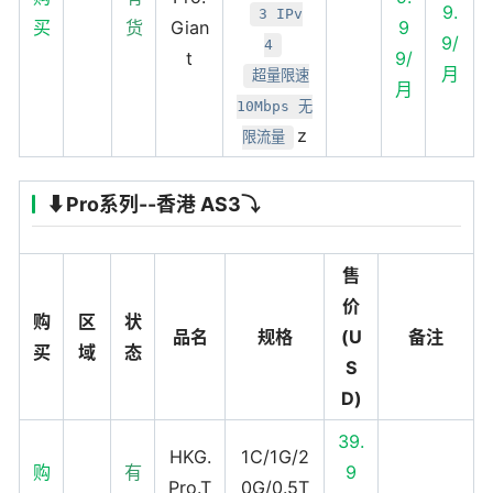
9.
3 IPv
买
货
Gian
9
9/
4
t
9/
月
超量限速
月
10Mbps 无
z
限流量
⬇️Pro系列--香港 AS3⤵️
售
价
购
区
状
品名
规格
(U
备注
买
域
态
S
D)
39.
HKG.
1C/1G/2
购
有
9
Pro.T
0G/0.5T