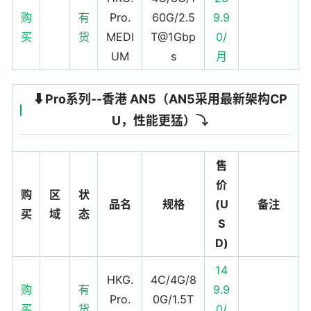
购
有
Pro.
60G/2.5
9.9
买
货
MEDI
T@1Gbp
0/
UM
s
月
⬇️Pro系列--香港 AN5（AN5采用最新架构CP
U，性能更猛）⤵️
售
价
购
区
状
品名
规格
(U
备注
买
域
态
S
D)
14
HKG.
4C/4G/8
购
有
9.9
Pro.
0G/1.5T
买
货
0/