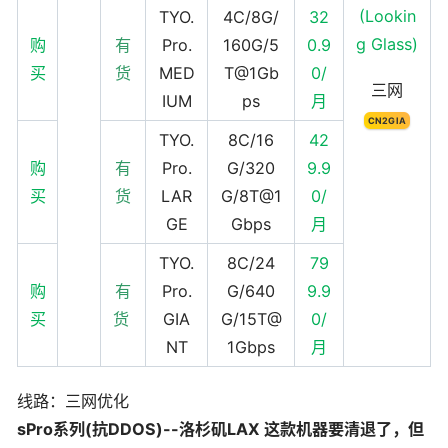
(Lookin
TYO.
4C/8G/
32
g Glass)
购
有
Pro.
160G/5
0.9
买
货
MED
T@1Gb
0/
三网
IUM
ps
月
CN2GIA
TYO.
8C/16
42
购
有
Pro.
G/320
9.9
买
货
LAR
G/8T@1
0/
GE
Gbps
月
TYO.
8C/24
79
购
有
Pro.
G/640
9.9
买
货
GIA
G/15T@
0/
NT
1Gbps
月
线路：三网优化
sPro系列(抗DDOS)--洛杉矶LAX 这款机器要清退了，但