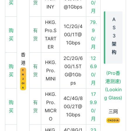
买
货
0/
INY
@1Gbps
月
A
HKG.
79.
1C/2G/4
S
购
有
Pro.S
9
0G/1T@
3
买
货
TART
0/
1Gbps
架
ER
月
构
香
2C/2G/6
12
HKG.
港
购
有
0G/1.5T
6.9
Pro.
C
(Pro香
买
货
G@1Gb
0/
N
MINI
2
港测速)
ps
月
GI
A
(Lookin
HKG.
17
g Glass)
4C/4G/8
购
有
Pro.
9.9
0G/2T@
买
货
MICR
0/
三网
1Gbps
O
月
CN2GIA
HKG.
4C/8G/1
23