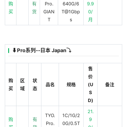
购
有
Pro.
640G/6
9.9
买
货
GIAN
T@1Gbp
0/
T
s
月
⬇️Pro系列--日本 Japan⤵️
售
价
购
区
状
品名
规格
(U
备注
买
域
态
S
D)
21.
TYO.
1C/1G/2
购
有
9
Pro.
0G/0.5T