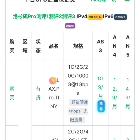
洛杉矶Pro测评1
测评2
测评3
IPv4
IPv6
CN2GIA
CMIN2
9929
A
A
购
区
状
AS
品名
规格
N
N
买
域
态
3
4
5
1C/2G/2
0G/1000
10.
L
1
1
🏷️
G@1Gbp
9/
购
有
AX.P
2.
4.
s
月
买
货
ro.TI
9/
9/
超量限速
推
NY
月
月
荐
4Mbps 无
限流量
2C/2G/4