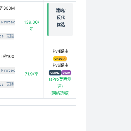
T@300M
建站/
反代
139.00/
 Protec
优选
年
ps 无限
IPv4路由
5T@100
CN2GIA
IPv6路由
 Protec
CMIN2
9929
71.9/季
(sPro美西测
ps 无限
速)
(网络透镜)