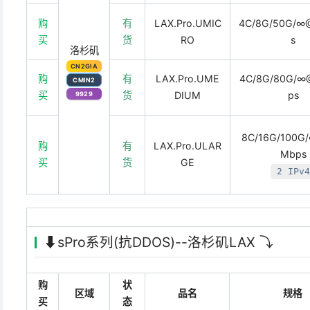
购
有
LAX.Pro.UMIC
4C/8G/50G/∞
买
货
RO
s
洛杉矶
CN2GIA
购
有
LAX.Pro.UME
4C/8G/80G/∞
CMIN2
买
货
DIUM
ps
9929
8C/16G/100G
购
有
LAX.Pro.ULAR
Mbps
买
货
GE
2 IPv4
⬇️sPro系列(抗DDOS)--洛杉矶LAX ⤵️
购
状
区域
品名
规格
买
态