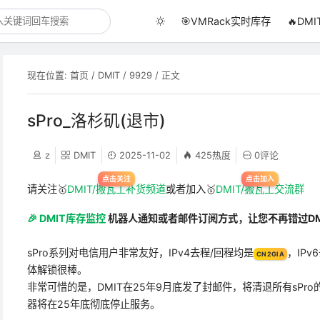
🎯VMRack实时库存
🔥DM
现在位置:
首页
/
DMIT
/
9929
/ 正文
洛杉矶Pro测速
|
透镜
⤵️
推荐
sPro_洛杉矶(退市)
z
DMIT
2025-11-02
425热度
0评论
请关注🥇
DMIT/搬瓦工补货频道
或者加入🥇
DMIT/搬瓦工交流群
🎉 DMIT库存监控
机器人通知或者邮件订阅方式，让您不再错过DM
sPro系列对电信用户非常友好，IPv4去程/回程均是
，IPv
CN2GIA
体解锁很棒。
非常可惜的是，DMIT在25年9月底发了封邮件，将清退所有sPr
器将在25年底彻底停止服务。