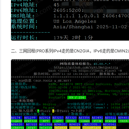
二、三网回程(PRO系列IPv4走的是CN2GIA，IPv6走的是CMIN2/