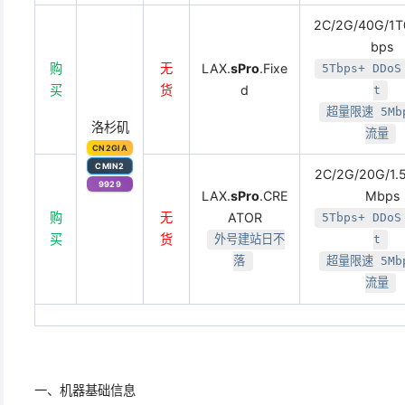
2C/2G/40G/1
bps
购
无
LAX.
sPro
.Fixe
5Tbps+ DDoS
买
货
d
t
超量限速 5Mb
洛杉矶
流量
CN2GIA
CMIN2
2C/2G/20G/1.
9929
LAX.
sPro
.CRE
Mbps
购
无
ATOR
5Tbps+ DDoS
买
货
外号建站日不
t
落
超量限速 5Mb
流量
一、机器基础信息