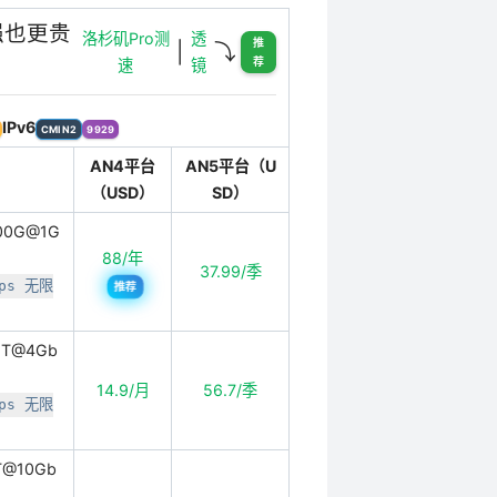
更强也更贵
洛杉矶Pro测
透
推
|
⤵️
荐
速
镜
IPv6
CMIN2
9929
AN4平台
AN5平台（U
（USD）
SD）
000G@1G
88/年
37.99/季
ps 无限
推荐
.5T@4Gb
14.9/月
56.7/季
ps 无限
T@10Gb