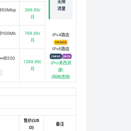
无限
流量
@50Mbp
399.99/
月
@100Mb
799.99/
IPv4路由
月
CN2GIA
IPv6路由
CMIN2
9929
/∞@200
1399.99/
(Pro美西测
月
速)
(网络透镜)
售价(US
备注
D)