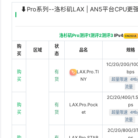
⬇️Pro系列--洛杉矶LAX | AN5平台CPU
洛杉矶Pro测评1
测评2
测评3
IPv4
CN2GIA
购
状
区域
品名
规格
买
态
1C/2G/20G/1
购
有
LAX.Pro.TI
bps
🏷️
买
货
NY
超量限速 4Mb
流量
2C/2G/40G/1
购
有
LAX.Pro.Pock
ps
买
货
et
超量限速 4Mb
流量
2C/2G/80G/3
购
有
LAX.Pro.STAR
ps