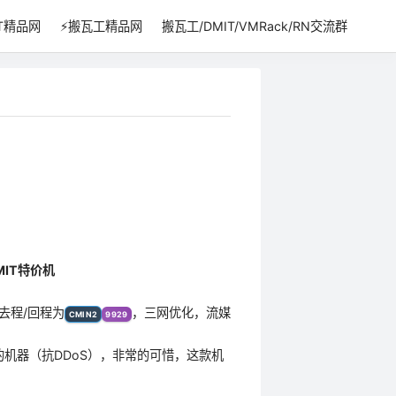
IT精品网
⚡搬瓦工精品网
搬瓦工/DMIT/VMRack/RN交流群
IT特价机
6去程/回程为
，三网优化，流媒
CMIN2
9929
o的机器（抗DDoS），非常的可惜，这款机