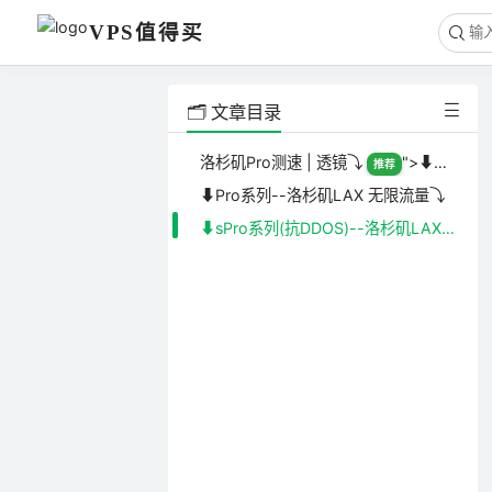
VPS值得买
🗂️ 文章目录
洛杉矶Pro测速
|
透镜
⤵️
">⬇️Pro系列--洛杉矶LAX | AN5平台CPU更强也更贵
推荐
⬇️Pro系列--洛杉矶LAX 无限流量⤵️
⬇️sPro系列(抗DDOS)--洛杉矶LAX ⤵️