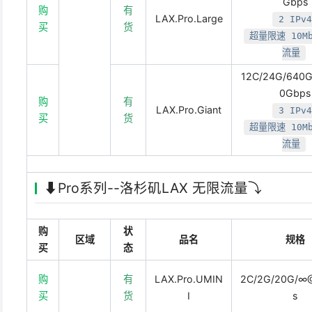
Gbps
购
有
LAX.Pro.Large
2 IPv4
买
货
超量限速 10M
流量
12C/24G/640
0Gbps
购
有
LAX.Pro.Giant
3 IPv4
买
货
超量限速 10M
流量
⬇️Pro系列--洛杉矶LAX 无限流量⤵️
购
状
区域
品名
规格
买
态
购
有
LAX.Pro.UMIN
2C/2G/20G/∞
买
货
I
s