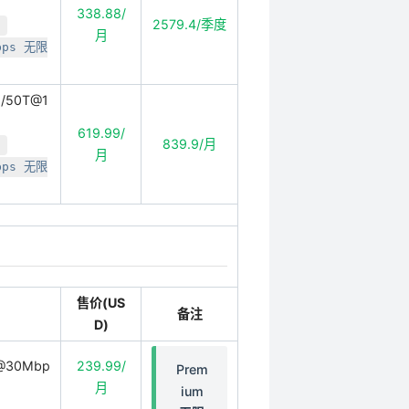
338.88/
2579.4/季度
月
bps 无限
G/50T@1
619.99/
839.9/月
月
bps 无限
售价(US
备注
D)
@30Mbp
239.99/
Prem
月
ium