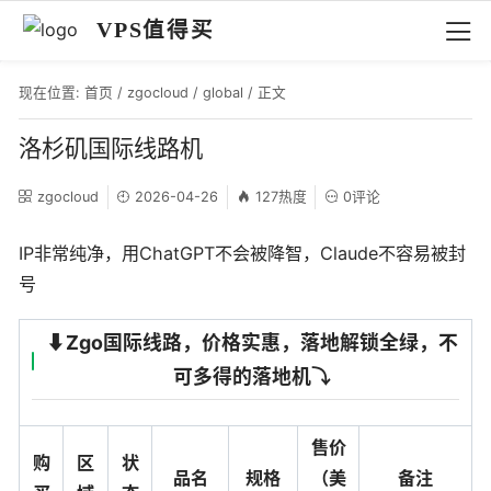
VPS值得买
现在位置:
首页
/
zgocloud
/
global
/ 正文
洛杉矶国际线路机
zgocloud
2026-04-26
127热度
0评论
IP非常纯净，用ChatGPT不会被降智，Claude不容易被封
号
⬇️Zgo国际线路，价格实惠，落地解锁全绿，不
可多得的落地机⤵️
售价
购
区
状
品名
规格
（美
备注