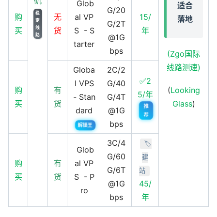
矶
Glob
适合
G/20
稳
购
无
al VP
15/
落地
定
G/2T
线
买
货
S - S
年
路
@1G
tarter
bps
(Zgo国际
线路测速)
Globa
2C/2
✅2
l VPS
G/40
(
Looking
购
有
5/年
- Stan
G/4T
Glass
)
买
货
推
dard
@1G
荐
bps
解锁王
3C/4
🏷️
Glob
G/60
建
购
有
al VP
G/6T
站
买
货
S - P
@1G
45/
ro
bps
年