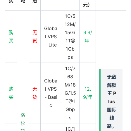
买
域
态
元）
1C/5
12M/
Globa
购
无
15G/
9.9/
l VPS
买
货
1T@
年
- Lite
1Gb
ps
1C/7
68
无敌
Globa
M/18
解锁
购
无
l VPS
12.
G/1.5
王
P
买
货
- Basi
9/年
T@1
lus
c
Gbp
国际
洛
s
线
杉
路，
1C/1