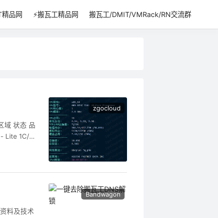
IT精品网
⚡搬瓦工精品网
搬瓦工/DMIT/VMRack/RN交流群
zgocloud
区域 状态 品
te 1C/51
购买 无货 Glo
Bandwagon
工资料及技术