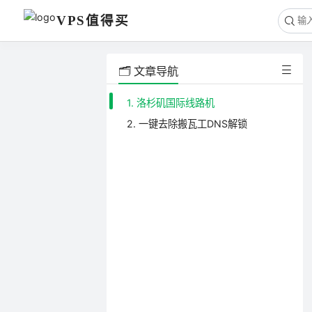
VPS值得买
🗂️ 文章导航
1. 洛杉矶国际线路机
2. 一键去除搬瓦工DNS解锁