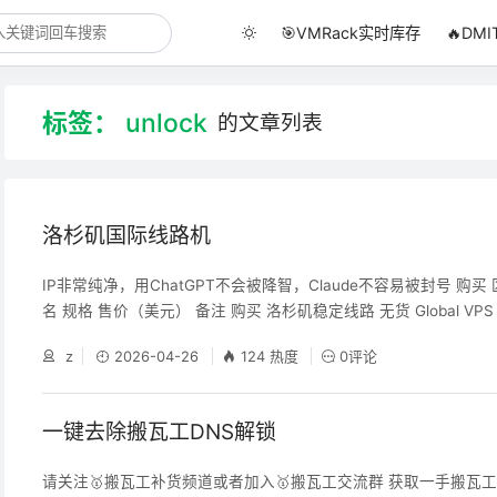
🎯VMRack实时库存
🔥DM
标签：
unlock
的文章列表
洛杉矶国际线路机
IP非常纯净，用ChatGPT不会被降智，Claude不容易被封号 购买 
名 规格 售价（美元） 备注 购买 洛杉矶稳定线路 无货 Global VPS - Li
2M/15G/1T@1Gbps 9.9/年 (Zgo国际线路测速) (Looking Glass) 
z
2026-04-26
124 热度
0评论
bal VPS - Basic 1C/768M/18G/1.5T@1Gbps 12.9/
一键去除搬瓦工DNS解锁
请关注🥇搬瓦工补货频道或者加入🥇搬瓦工交流群 获取一手搬瓦