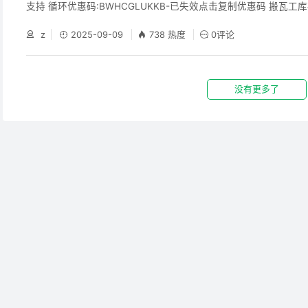
支持 循环优惠码:BWHCGLUKKB-已失效点击复制优惠码 搬瓦工
器人消息通知或者邮件订阅方式让您不再错过特价机 现在美西的
z
2025-09-09
738 热度
0评论
能解锁流媒体，特别是奈飞的非自制剧；AI对IP也不那么挑剔了，
的DNS解锁功能也就没有存在的必要，反而会影响机器的性能 我
器原始状态下的DNS解析及流媒体解锁
没有更多了