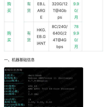
购
有
EB.L
320G/12
9.9
买
货
ARG
T@4Gb
0/
E
ps
月
8C/24G/
78
HKG.
购
有
640G/2
9.9
EB.G
买
货
4T@4G
0/
IANT
bps
月
一、机器基础信息