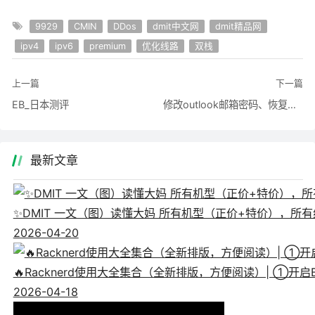
9929
CMIN
DDos
dmit中文网
dmit精品网
ipv4
ipv6
premium
优化线路
双栈
上一篇
下一篇
EB_日本测评
修改outlook邮箱密码、恢复码、备用邮箱教程
最新文章
✨DMIT 一文（图）读懂大妈 所有机型（正价+特价），所有线
2026-04-20
🔥Racknerd使用大全集合（全新排版，方便阅读）| ①
2026-04-18