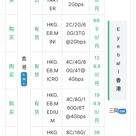
买
货
TART
0/
2Gbps
ER
月
89.
HKG.
2C/2G/6
购
有
9
E
EB.M
0G/3TG
买
货
0/
y
INI
@2Gbps
月
e
b
12
香
HKG.
4C/4G/8
al
购
有
9.9
港
EB.M
0G/4T@
l
买
货
0/
C
ICRO
4Gbps
香
M
月
I
港
HKG.
19
4C/8G/1
购
有
EB.M
9.9
60G/6T
三网
买
货
EDIU
0/
CMI
@4Gbps
M
月
HKG.
8C/16G/
38