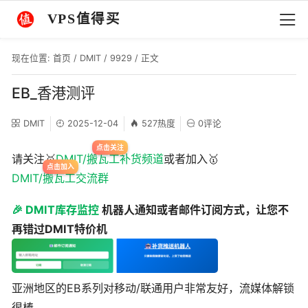
VPS值得买
现在位置:
首页
/
DMIT
/
9929
/ 正文
EB_香港测评
DMIT
2025-12-04
527热度
0评论
请关注🥇
DMIT/搬瓦工补货频道
或者加入🥇
DMIT/搬瓦工交流群
🎉 DMIT库存监控
机器人通知或者邮件订阅方式，让您不
再错过DMIT特价机
亚洲地区的EB系列对移动/联通用户非常友好，流媒体解锁
很棒