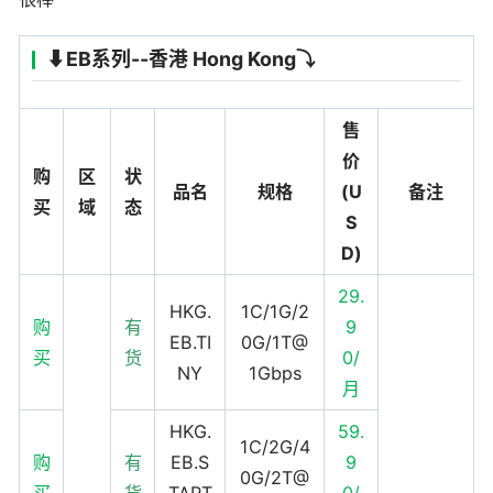
⬇️EB系列--香港 Hong Kong⤵️
售
价
购
区
状
品名
规格
(U
备注
买
域
态
S
D)
29.
HKG.
1C/1G/2
购
有
9
EB.TI
0G/1T@
买
货
0/
NY
1Gbps
月
HKG.
59.
1C/2G/4
购
有
EB.S
9
0G/2T@