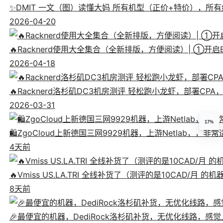
✨DMIT 一文（图）读懂大妈 所有机型（正价+特价），所有线
2026-04-20
🔥Racknerd使用大全集合（全新排版，方便阅读）| ①
2026-04-18
🔥Racknerd洛杉矶DC3机房测评 轻松跑小龙虾，部署CP
2026-03-31
17%
🛍️ZgoCloud上新德国三网9929机器，上游Netlab，，
4天前
🔥Vmiss US.LA.TRI 全线补货了（测评的是10CAD/月 的
8天前
🎉最便宜的机器，DediRock洛杉矶补货，无优化线路，感觉上像