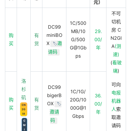
元）
不可
切机
1C/500
DC99
房 C
MB/10
29.
miniBO
购
有
N2GI
G/500
00/
X
买
货
邀
🏷️
A
(测
G@1Gb
年
请码
速)
ps
(
看玻
璃
)
洛
可向
DC99
杉
1C/1G/
电报
bigerB
36.
矶
购
有
20G/10
机器
OX
00/
🏷️
CN
买
货
00G@1
人
索
2G
邀请
年
IA
Gbps
取邀
码
C
请码
M
I