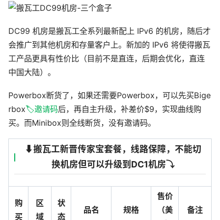
DC99 机房是搬瓦工全系列最新配上 IPv6 的机房，随后才
会推广到其他机房和存量客户上。新加的 IPv6 将使得搬瓦
工产品更具有性价比（目前不是直连，后期会优化，直连
中国大陆）。
Powerbox断货了，如果还需要Powerbox，可以先买Bige
rbox
🏷️邀请码
后，再自主升级，补差价$9，实现曲线购
买。而Minibox则全线断货，没有邀请码。
⬇️搬瓦工新晋传家宝套餐，线路保障，不能切
换机房但可以升级到DC1机房⤵️
售价
购
区
状
品名
规格
（美
备注
买
域
态