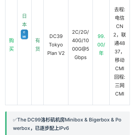
去程:
日
电信
本
CN
2C/2G/
C
2，联
DC39
99.
MI
购
有
40G/10
通48
Tokyo
00/
买
货
00G@5
37，
Plan V2
年
Gbps
移动
CMI
回程:
三网
CMI
✅The DC99洛杉矶机房Minibox & Bigerbox & Po
werbox，已逐步配上IPv6