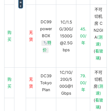
N
2
不可
切机
DC99
1C/1.5
房 C
power
G/30G/
45.
N2GI
购
无
BOX
1500G
00/
A
(测
买
货
特
@2.5G
年
🏷️
速)
bps
价
(
看玻
璃
)
1C/1G/
不可
DC39
79.
购
无
20G/5
切机
Tokyo
00/
买
货
00G@1
房
(测
Plan
年
Gbps
速)
(
看玻
璃
)