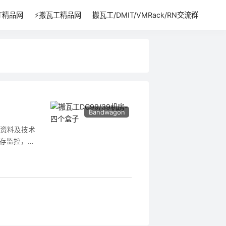
IT精品网
⚡搬瓦工精品网
搬瓦工/DMIT/VMRack/RN交流群
Bandwagon
工资料及技术
库存监控，机
是搬瓦工全系
加的 IPv
直连中国大