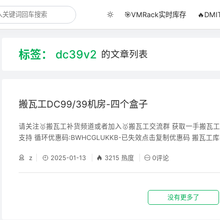
🎯VMRack实时库存
🔥DM
标签：
dc39v2
的文章列表
搬瓦工DC99/39机房-四个盒子
请关注🥇搬瓦工补货频道或者加入🥇搬瓦工交流群 获取一手搬瓦
支持 循环优惠码:BWHCGLUKKB-已失效点击复制优惠码 搬瓦工
器人消息通知或者邮件订阅方式让您不再错过特价机 DC99 机房
z
2025-01-13
3215 热度
0评论
列最新配上 IPv6 的机房，随后才会推广到其他机房和存量客户上。新
6 将使得搬瓦工产品更具有性价比（目前不是直连，后期会优化，
陆）。 Powerbox断
没有更多了