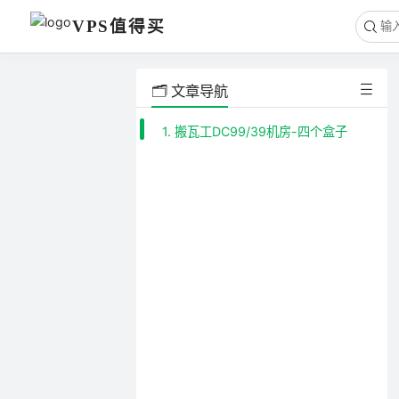
VPS值得买
🗂️ 文章导航
1. 搬瓦工DC99/39机房-四个盒子