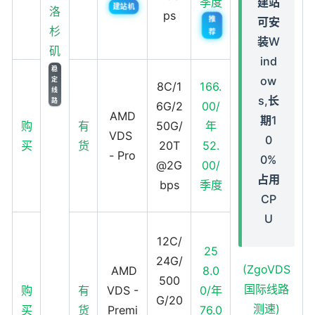
季度
建站
建站机
洛
ps
推
可安
杉
荐
装W
矶
ind
稳
ow
定
8C/1
166.
线
s,长
路
6G/2
00/
AMD
期1
购
有
50G/
年
VDS
0
买
货
20T
52.
- Pro
0%
@2G
00/
占用
bps
季度
CP
U
12C/
25
24G/
(ZgoVDS
AMD
8.0
500
国际线路
购
有
VDS -
0/年
G/20
测速)
买
货
Premi
76.0