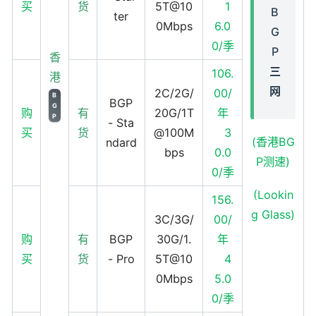
买
货
5T@10
1
B
ter
0Mbps
6.0
G
0/季
P
香
三
106.
港
网
2C/2G/
00/
B
BGP
G
购
有
20G/1T
年
P
- Sta
买
货
@100M
3
(香港BG
ndard
bps
0.0
P测速)
0/季
(Lookin
156.
g Glass)
3C/3G/
00/
购
有
BGP
30G/1.
年
买
货
- Pro
5T@10
4
0Mbps
5.0
0/季