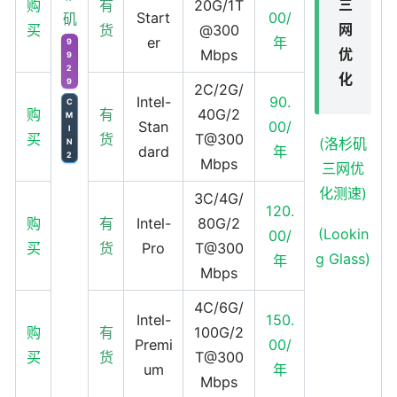
三
购
有
20G/1T
Start
00/
矶
网
买
货
@300
er
年
9
优
Mbps
9
2
化
9
2C/2G/
Intel-
90.
C
购
有
40G/2
M
Stan
00/
I
买
货
T@300
(洛杉矶
N
dard
年
2
Mbps
三网优
化测速)
3C/4G/
120.
购
有
Intel-
80G/2
(Lookin
00/
买
货
Pro
T@300
g Glass)
年
Mbps
4C/6G/
Intel-
150.
购
有
100G/2
Premi
00/
买
货
T@300
um
年
Mbps