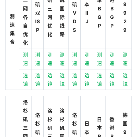
矶
矶
本
9
网
三
国
B
B
双
V
II
9
测
各
网
际
G
G
IS
D
J
2
速
自
优
线
P
P
P
S
9
集
优
化
路
合
化
测
测
测
测
测
测
测
测
测
速
速
速
速
速
速
速
速
速
透
透
透
透
透
透
透
透
透
镜
镜
镜
镜
镜
镜
镜
镜
镜
洛
杉
洛
洛
洛
洛
德
矶
杉
杉
日
香
杉
杉
日
国
三
矶
矶
本
港
矶
矶
本
9
网
三
国
B
B