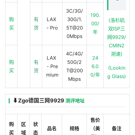
3C/3G/
190.
购
有
LAX
30G/1.
(洛杉矶
00/
买
货
- Pro
5T@20
双ISP三
年
0Mbps
网9929/
CMIN2
4C/4G/
测速)
LAX
24
购
有
50G/2
- Pre
6.0
(Lookin
买
货
T@200
mium
0/年
g Glass)
Mbps
⬇️Zgo德国三网9929
测评地址
售价
购
区
状
品名
规格
（美
备注
买
域
态