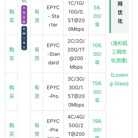
1C/1G/
网
EPYC
58.
9
购
有
10G/0.
优
9
- Sta
00/
2
买
货
5T@20
化
9
rter
年
0Mbps
C
M
I
2C/2G/
(洛杉矶
N
EPYC
106.
2
购
有
20G/1T
三网优
-Stan
00/
买
货
@200
化测速)
dard
年
Mbps
(Lookin
3C/3G/
156.
g Glass)
购
有
EPYC
30G/1.
00/
买
货
-Pro
5T@20
年
0Mbps
4C/4G/
EPYC
198.
购
有
50G/2
-Pre
00/
买
货
T@200