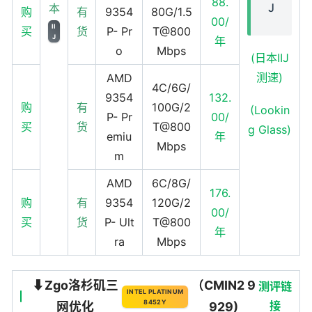
88.
J
本
购
有
9354
80G/1.5
00/
II
买
货
P- Pr
T@800
J
年
o
Mbps
(日本IIJ
测速)
AMD
4C/6G/
9354
132.
购
有
100G/2
(Lookin
P- Pr
00/
买
货
T@800
g Glass)
emiu
年
Mbps
m
AMD
6C/8G/
176.
购
有
9354
120G/2
00/
买
货
P- Ult
T@800
年
ra
Mbps
⬇️Zgo洛杉矶三
（CMIN2 9
测评链
INTEL PLATINUM
8452Y
接
网优化
929)