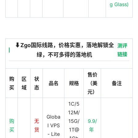
g Glass)
⬇️Zgo国际线路，价格实惠，落地解锁全
测评
链接
绿，不可多得的落地机
售价
购
区
状
品名
规格
（美
备注
买
域
态
元）
1C/5
12M/
Globa
购
无
15G/
9.9/
l VPS
买
货
1T@
年
- Lite