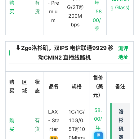
购
有
- Pre
年
G/2T@
g Glass)
买
货
miu
58.
200M
m
00/
bps
季
⬇️Zgo洛杉矶，双IPS 电信联通9929 移
测评
地址
动CMIN2 直播线路机
售价
购
区
状
品名
规格
（美
备注
买
域
态
元）
58.
洛
LAX
1C/1G/
00/
杉
购
有
- Sta
10G/0.
年
矶
买
货
rter
5T@10
推
双
0Mbps
优惠