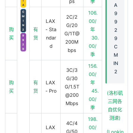
ps
季
I
A
A
106.
C
9
2C/2
M
LAX
00/
9
I
G/20
N
购
有
- Sta
年
2
2
G/1T@
9
买
货
ndar
30.
9
9
200M
2
d
00/
C
9
bps
季
M
IN
156.
3C/3
2
00/
G/30
购
有
LAX
年
G/1.5T
买
货
- Pro
45.
(洛杉矶
@200
00/
三网各
Mbps
季
自优化
测速)
198.
4C/4
LAX
00/
G/50
(Lookin