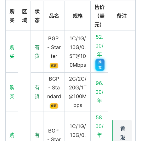
售价
购
区
状
品名
规格
（美
备注
买
域
态
元）
52.
BGP
1C/1G/
00/
购
有
- Star
10G/0.
年
买
货
ter
5T@10
推
0Mbps
优惠
荐
BGP
2C/2G/
96.
购
有
- Sta
20G/1T
00/
买
货
ndard
@100M
年
bps
优惠
58.
1C/1G/
00/
香
BGP
购
有
10G/0.
年
港
- Star