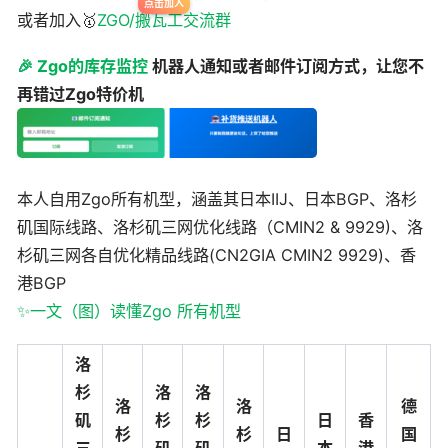
或者加入🥇
ZGO/搬瓦工交流群
🎉 Zgo的库存监控
机器人通知或者邮件订阅方式，让您不
再错过Zgo特价机
本人自用Zgo所有机型，涵盖其日本IIJ、日本BGP、洛杉
矶国际线路、洛杉矶三网优化线路（CMIN2 & 9929)、洛
杉矶三网各自优化精品线路(CN2GIA CMIN2 9929)、香
港BGP
✨一文（图）读懂Zgo 所有机型
洛
杉
洛
洛
洛
洛
德
矶
杉
杉
日
香
杉
杉
日
国
三
矶
矶
本
港