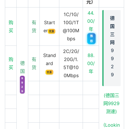
元）
44.
1C/1G/
德
00/
购
有
Start
10G/1T
国
年
买
货
er
@100M
优惠
三
推
bps
荐
网
9
2C/2G/
Stand
88.
9
购
有
20G/1.
德
ard
00/
2
买
货
5T@10
国
年
优惠
9
0Mbps
9
9
2
9
(德国三
网9929
测速)
(Lookin