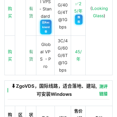
l VPS
✅2
G/40
(
Looking
购
有
- Stan
5/年
G/4T
Glass
)
买
货
dard
推
@1G
荐
比Rac
bps
knerd
香
3C/4
Glob
G/60
购
有
al VP
45/
G/6T
买
货
S - P
年
@1G
ro
bps
⬇️ZgoVDS，国际线路，适合落地、建站,
测评
链接
可安装Windows
售价
购
区
状