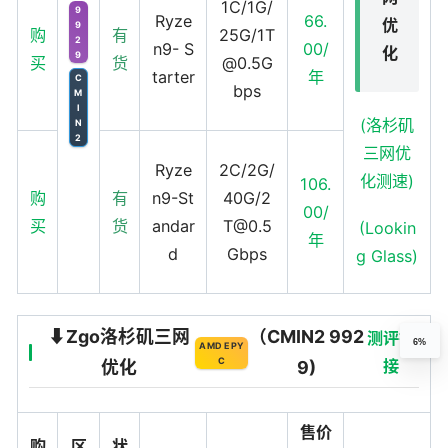
1C/1G/
9
Ryze
66.
优
9
购
有
25G/1T
2
n9- S
00/
化
9
买
货
@0.5G
tarter
年
C
bps
M
I
(洛杉矶
N
2
三网优
Ryze
2C/2G/
化测速)
106.
购
有
n9-St
40G/2
00/
买
货
andar
T@0.5
(Lookin
年
d
Gbps
g Glass)
⬇️Zgo洛杉矶三网
（CMIN2 992
测评链
6%
AMD EPY
C
接
优化
9)
售价
购
区
状