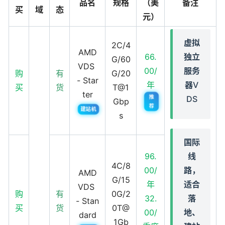
品名
规格
（美
备注
买
域
态
元）
虚拟
2C/4
AMD
66.
独立
G/60
VDS
00/
服务
购
有
G/20
- Star
年
器V
买
货
T@1
ter
推
DS
Gbp
荐
建站机
s
国际
96.
线
4C/8
00/
路，
AMD
G/15
年
适合
VDS
购
有
0G/2
32.
落
- Stan
买
货
0T@
00/
地、
dard
1Gb