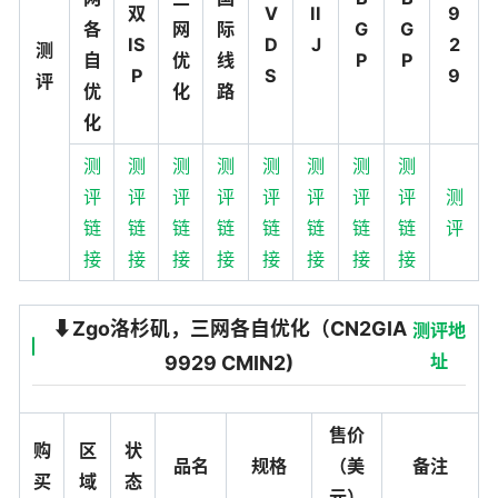
双
V
II
9
各
网
际
G
G
IS
D
J
2
测
自
优
线
P
P
P
S
9
评
优
化
路
化
测
测
测
测
测
测
测
测
评
评
评
评
评
评
评
评
测
链
链
链
链
链
链
链
链
评
接
接
接
接
接
接
接
接
⬇️Zgo洛杉矶，三网各自优化（CN2GIA
测评地
址
9929 CMIN2)
售价
购
区
状
品名
规格
（美
备注
买
域
态
元）