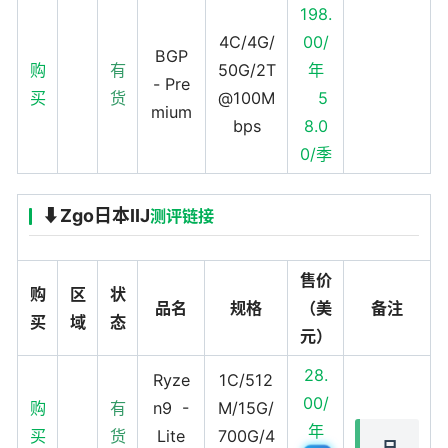
198.
4C/4G/
00/
BGP
购
有
50G/2T
年
- Pre
买
货
@100M
5
mium
bps
8.0
0/季
⬇️Zgo日本IIJ
测评链接
售价
购
区
状
品名
规格
（美
备注
买
域
态
元）
28.
Ryze
1C/512
00/
购
有
n9 -
M/15G/
年
买
货
Lite
700G/4
日