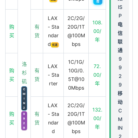
荐
IS
P
LAX
2C/2G/
108.
电
购
有
- Sta
20G/1T
00/
信
买
货
ndar
@100M
年
联
d
bps
优惠
通
9
1C/1G/
洛
LAX
72.
9
购
有
10G/0.
杉
- Sta
00/
2
买
货
5T@10
矶
rter
年
9
0Mbps
C
移
M
I
动
N
LAX
2C/2G/
2
132.
C
购
有
- Sta
20G/1T
9
00/
M
9
买
货
ndar
@100M
2
年
IN
9
d
bps
2