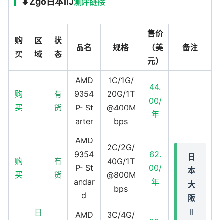
⬇️Zgo日本IIJ
测评链接
售价
购
区
状
品名
规格
（美
备注
买
域
态
元）
AMD
1C/1G/
44.
购
有
9354
20G/1T
00/
买
货
P- St
@400M
年
arter
bps
AMD
2C/2G/
9354
62.
日
购
有
40G/1T
P- St
00/
本
买
货
@800M
andar
年
大
bps
d
阪
II
日
AMD
3C/4G/