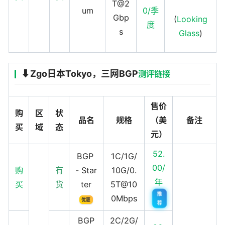
T@2
um
0/季
Gbp
(
Looking
度
s
Glass
)
⬇️Zgo日本Tokyo，三网BGP
测评链接
售价
购
区
状
品名
规格
（美
备注
买
域
态
元）
52.
BGP
1C/1G/
00/
购
有
- Star
10G/0.
年
买
货
ter
5T@10
推
0Mbps
优惠
荐
BGP
2C/2G/