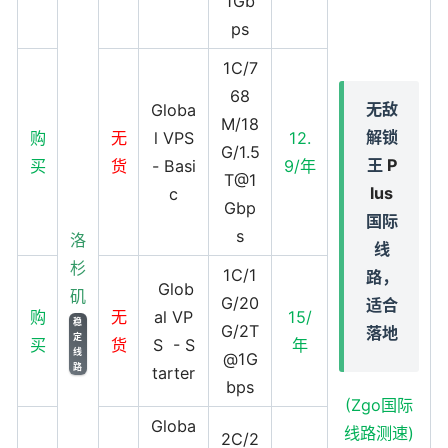
1Gb
ps
1C/7
68
无敌
Globa
M/18
解锁
购
无
l VPS
12.
G/1.5
王
P
买
货
- Basi
9/年
T@1
lus
c
Gbp
国际
s
洛
线
杉
1C/1
路，
Glob
矶
G/20
适合
购
无
al VP
15/
稳
G/2T
落地
定
买
货
S - S
年
线
@1G
路
tarter
bps
(Zgo国际
Globa
线路测速)
2C/2