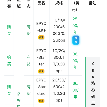
品名
规格
（美
备注
买
域
态
元）
25.
1C/1G/
EPYC
00/
购
有
20G/6
-Lite
年
买
货
00G/0.
优惠
推
2Gbps
荐
EPYC
1C/2G/
36.
购
有
-Star
30G/1
00/
Z
买
货
ter
T/0.3G
年
g
bps
优惠
o
EPYC
2C/3G/
洛
66.
购
有
-Stan
50G/2
杉
00/
买
货
dard
T/0.3G
洛
矶
年
bps
杉
优惠
三
矶