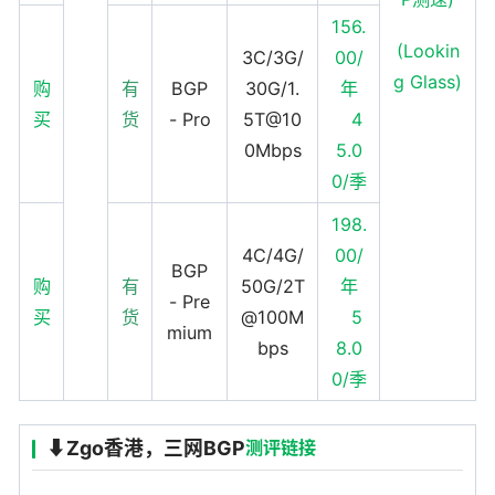
156.
(Lookin
3C/3G/
00/
g Glass)
购
有
BGP
30G/1.
年
买
货
- Pro
5T@10
4
0Mbps
5.0
0/季
198.
4C/4G/
00/
BGP
购
有
50G/2T
年
- Pre
买
货
@100M
5
mium
bps
8.0
0/季
⬇️Zgo香港，三网BGP
测评链接