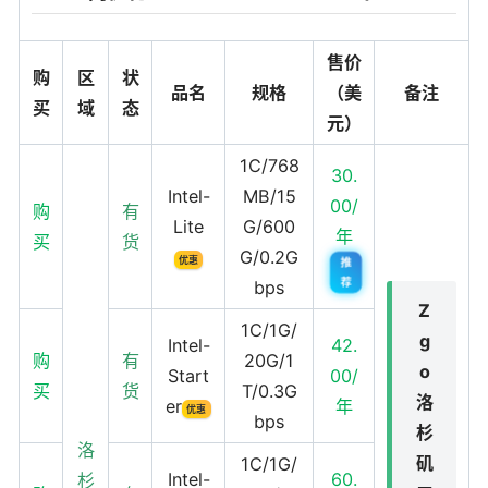
售价
购
区
状
品名
规格
（美
备注
买
域
态
元）
1C/768
30.
Intel-
MB/15
00/
购
有
Lite
G/600
年
买
货
G/0.2G
优惠
推
荐
bps
Z
1C/1G/
g
Intel-
42.
购
有
20G/1
o
Start
00/
买
货
T/0.3G
洛
er
年
优惠
bps
杉
洛
矶
1C/1G/
Intel-
60.
杉