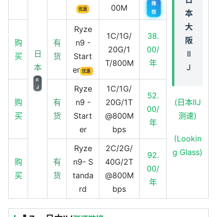
推
00M
优惠
本
荐
大
Ryze
1C/1G/
38.
阪
购
有
n9 -
20G/1
00/
II
日
买
货
Start
T/800M
年
J
本
er
优惠
II
Ryze
1C/1G/
J
52.
(日本IIJ
购
有
n9 -
20G/1T
00/
测速)
买
货
Start
@800M
年
er
bps
(Lookin
Ryze
2C/2G/
g Glass)
92.
购
有
n9- S
40G/2T
00/
买
货
tanda
@800M
年
rd
bps