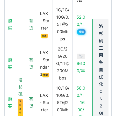
1C/1G/
LAX
10G/0.
52.0
购
有
- Sta
5T@2
0/年
洛
买
货
rter
00Mb
推荐
杉
优惠
ps
矶
三
2C/2
LAX
网
G/20
🏷️
购
有
- Sta
各
G/1T@
96.0
买
货
ndar
自
200M
0/年
d
优惠
优
bps
洛
化
杉
1C/1G/
58.0
C
矶
LAX
10G/0.
0/年
N
购
有
C
- Sta
5T@2
16.
N
2
买
货
2
rter
00Mb
00/
GI
G