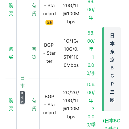
96.
购
有
- Sta
20G/1T
00/
买
货
ndard
@100M
年
bps
优惠
58.
日
1C/1G/
00/
本
BGP
购
有
10G/0.
年
东
- Star
买
货
5T@10
1
京
ter
0Mbps
6.0
B
0/季
G
日
P
106.
本
三
2C/2G/
00/
B
BGP
G
网
购
有
20G/1T
年
P
- Sta
买
货
@100M
3
ndard
bps
0.0
(日本BG
0/季
P测速)