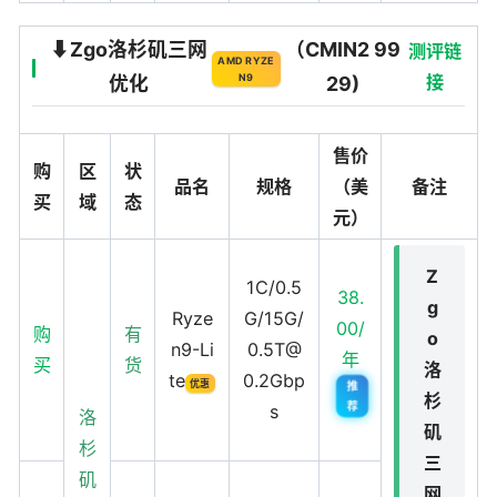
⬇️Zgo洛杉矶三网
（CMIN2 99
测评链
AMD RYZE
N9
接
优化
29)
售价
购
区
状
品名
规格
（美
备注
买
域
态
元）
Z
1C/0.5
38.
g
Ryze
G/15G/
00/
购
有
o
n9-Li
0.5T@
年
买
货
洛
te
0.2Gbp
优惠
推
杉
荐
s
洛
矶
杉
三
矶
网