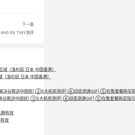
下一篇
 AN5 EB TINY测评
区域（洛杉矶 日本 中国香港）
Warp解决谷歌送中困扰| ③5大机房测评| ④动态测速GIF| ⑤在售套
期有效