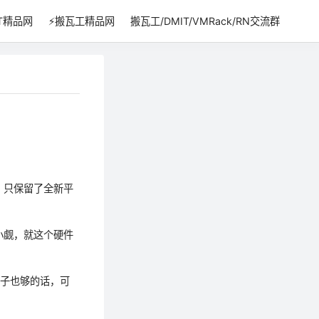
IT精品网
⚡搬瓦工精品网
搬瓦工/DMIT/VMRack/RN交流群
），只保留了全新平
容小觑，就这个硬件
银子也够的话，可