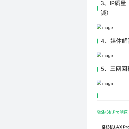
3、IP质
锁）
4、媒体解
5、三网回程（
🚀洛杉矶Pro测速
洛杉矶LAX Pr