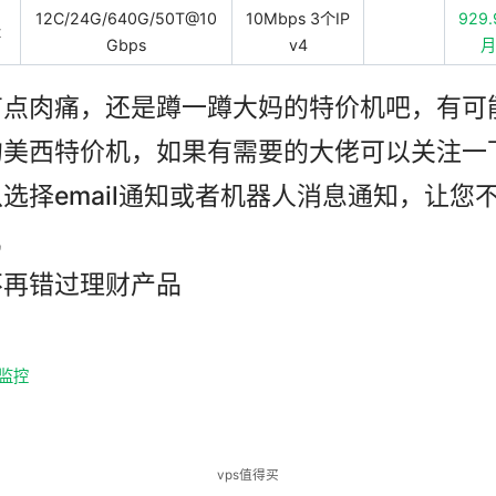
12C/24G/640G/50T@10
10Mbps 3个IP
929.
t
Gbps
v4
有点肉痛，还是蹲一蹲大妈的特价机吧，有可
的美西特价机，如果有需要的大佬可以关注一
选择email通知或者机器人消息通知，让您
机
不再错过理财产品
存监控
vps值得买