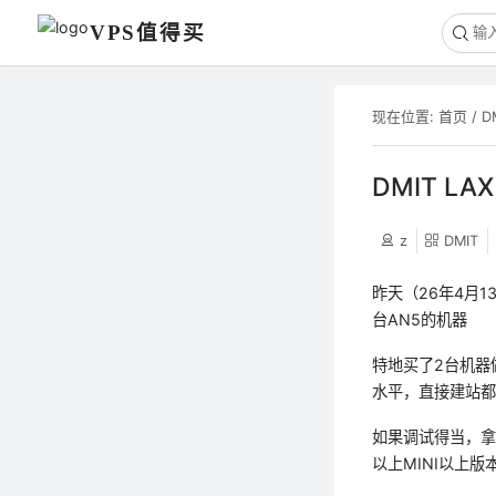
VPS值得买
现在位置:
首页
/
D
DMIT LA
z
DMIT
昨天（26年4月1
台AN5的机器
特地买了2台机器
水平，直接建站
如果调试得当，拿
以上MINI以上