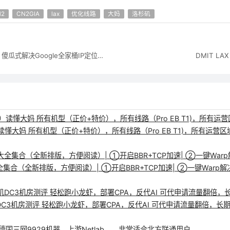
N2
CN2GIA
lax
优化线路
大妈
洛杉矶
🚀一键开启WARP，傻瓜式解决Google全家桶IP定位中国问题(含Gemini)
DMIT LAX
）读懂大妈 所有机型（正价+特价），所有线路（Pro EB T1)，所有运营
使用大全集合（全新排版，方便阅读）| ①开启BBR+TCP加速| ②一键
洛杉矶DC3机房测评 轻松跑小龙虾，部署CPA，反代AI 可代申请流量翻倍，长