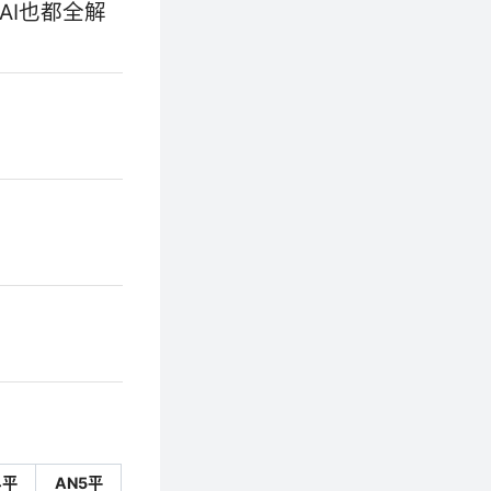
AI也都全解
4平
AN5平