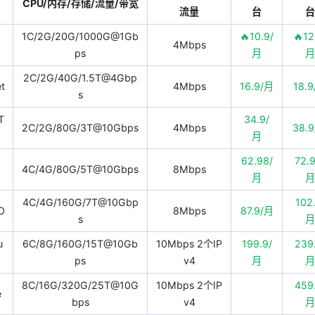
CPU/内存/存储/流量/带宽
流量
台
1C/2G/20G/1000G@1Gb
🔥10.9/
🔥12
4Mbps
ps
月
2C/2G/40G/1.5T@4Gbp
t
4Mbps
16.9/月
18.
s
T
34.9/
2C/2G/80G/3T@10Gbps
4Mbps
38.
月
62.98/
72.
4C/4G/80G/5T@10Gbps
8Mbps
月
4C/4G/160G/7T@10Gbp
102
O
8Mbps
87.9/月
s
u
6C/8G/160G/15T@10Gb
10Mbps 2个IP
199.9/
239
ps
v4
月
8C/16G/320G/25T@10G
10Mbps 2个IP
459
e
bps
v4