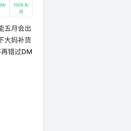
99/
1009.9/
月
月
能五月会出
下大妈补货
不再错过DM