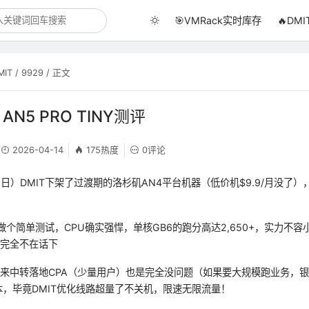
🎯VMRack实时库存
🔥DM
MIT
/
9929
/ 正文
X AN5 PRO TINY测评
2026-04-14
175热度
0评论
3日）DMIT下架了过渡期的洛杉矶AN4平台机器（低价机$9.9/月没了
做个简单测试，CPU确实强悍，单核GB6的跑分高达2,650+，实力不
都完全不在话下
来中转落地CPA（少量用户）也是完全没问题（如果要大规模跑业务，
版本，毕竟DMIT优化线路超量了不关机，限速无限流量！