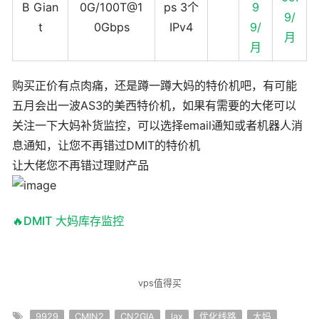
B Gian
0G/100T@1
ps 3个
9
9/
t
0Gbps
IPv4
9/
月
月
购买正价有点肉痛，还是蹲一蹲大妈的特价机吧，有可能
五月会出一波AS3的美西特价机，如果有需要的大佬可以
关注一下大妈补货监控，可以选择email通知或者机器人消
息通知，让您不再错过DMIT的特价机
让大佬您不再错过理财产品
🔥DMIT 大妈库存监控
vps值得买
9929
CMIN2
CN2GIA
lax
优化线路
大妈