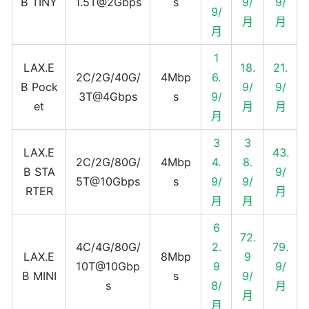
B TINY
1.5T@2Gbps
s
9/
9/
9/
月
月
月
1
LAX.E
18.
21.
2C/2G/40G/
4Mbp
6.
B Pock
9/
9/
3T@4Gbps
s
9/
et
月
月
月
3
3
LAX.E
43.
2C/2G/80G/
4Mbp
4.
8.
B STA
9/
5T@10Gbps
s
9/
9/
RTER
月
月
月
6
72.
4C/4G/80G/
2.
79.
LAX.E
8Mbp
9
10T@10Gbp
9
9/
B MINI
s
9/
s
8/
月
月
月