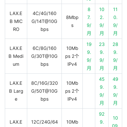
8
10
11
LAX.E
4C/4G/160
8Mbp
7.
2.
0.
B MIC
G/14T@10G
s
9/
9/
9/
RO
bps
月
月
月
19
23
28
LAX.E
6C/8G/160
10Mb
9.
9.
9.
B Medi
G/30T@10G
ps 2个
9/
9/
9/
um
bps
IPv4
月
月
月
45
49
LAX.E
8C/16G/320
10Mb
9.
9.
B Larg
G/50T@10G
ps 2个
9/
9/
e
bps
IPv4
月
月
92
10
LAX.E
12C/24G/64
10Mb
9.
09.