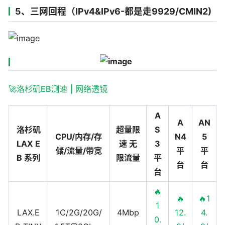
5、三网回程（IPv4&IPv6-都是走9929/CMIN2)
🚀洛杉矶EB测速
| 网络透镜
A
A
AN
洛杉矶
超量限
S
CPU/内存/存
N4
5
LAX E
速 无
3
储/流量/带宽
平
平
B 系列
限流量
平
台
台
台
🔥
🔥
🔥1
1
LAX.E
1C/2G/20G/
4Mbp
12.
4.
0.