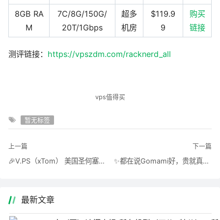
8GB RA
7C/8G/150G/
超多
$119.9
购买
M
20T/1Gbps
机房
9
链接
测评链接：
https://vpszdm.com/racknerd_all
vps值得买
暂无标签
上一篇
下一篇
🎉V.PS（xTom） 美国圣何塞，三网各自优化（电信去回CN2GIA 移动去回CMIN2 联通去回9929） 机器测评
✨都在说Gomami好，贵就真的是好，三网各自优化速度快 | 测评狗妈新加坡 🗻SIN.Pulse.Nano $29/月
最新文章