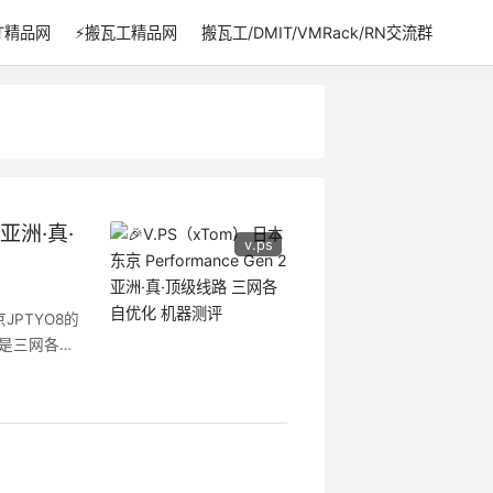
IT精品网
⚡搬瓦工精品网
搬瓦工/DMIT/VMRack/RN交流群
 亚洲·真·
v.ps
PTYO8的
路是三网各自
，各位大佬可
也多一倍，价
自优化) 价格