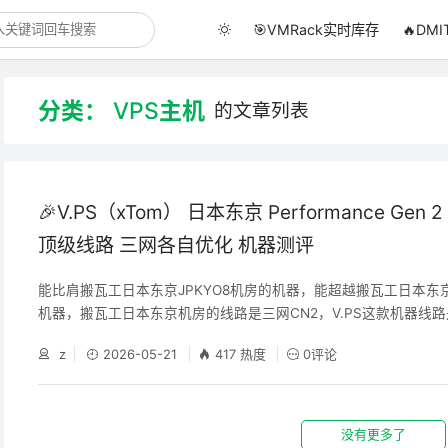
🎯VMRack实时库存
🔥DM
分类：
VPS主机
的文章列表
🎉V.PS（xTom） 日本东京 Performance Gen 2
顶级线路 三网各自优化 机器测评
能比肩搬瓦工日本东京JPKYO8机房的机器，能超越搬瓦工日本东京J
机器，搬瓦工日本东京机房的线路是三网CN2，V.PS这款机器线
优化（电信CN2，移动CMIN2，联通9929） 直接放对比的表格
z
2026-05-21
417 热度
0评论
以对照看一下，V.PS的机器配置上优于搬瓦工东京机房，流量上
格低了不少 Tokyo Gen 2 CPU/内存/存储/流量/带宽 线路(三网各
(E
没有更多了