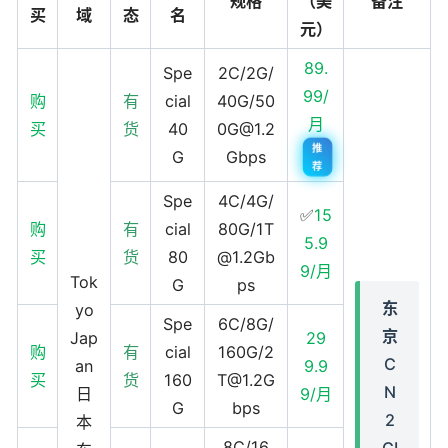
规格
（美
备注
买
域
态
名
元）
89.
Spe
2C/2G/
99/
购
有
cial
40G/50
月
买
货
40
0G@1.2
推
G
Gbps
荐
Spe
4C/4G/
✅
15
购
有
cial
80G/1T
5.9
买
货
80
@1.2Gb
9/月
Tok
G
ps
东
yo
Spe
6C/8G/
京
Jap
29
购
有
cial
160G/2
C
an
9.9
买
货
160
T@1.2G
N
日
9/月
G
bps
2
本
8C/16