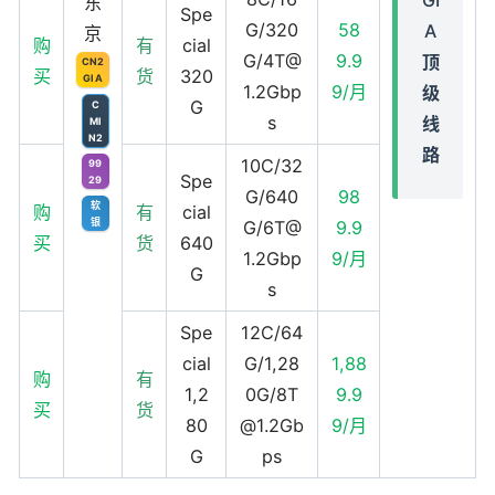
GI
东
Spe
G/320
58
A
京
购
有
cial
G/4T@
9.9
顶
CN2
买
货
320
GIA
1.2Gbp
9/月
级
G
C
s
线
MI
N2
路
10C/32
99
Spe
29
G/640
98
软
购
有
cial
银
G/6T@
9.9
买
货
640
1.2Gbp
9/月
G
s
Spe
12C/64
cial
G/1,28
1,88
购
有
1,2
0G/8T
9.9
买
货
80
@1.2Gb
9/月
G
ps