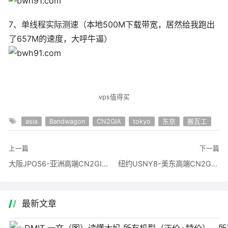
7、单线程实际测速（本地500M下载带宽，居然给我跑出
了657M的速度，大呼牛逼）
vps值得买
asia
Bandwagon
CN2GIA
tokyo
东京
搬瓦工
上一篇
下一篇
大阪JPOS6-亚洲高端CN2GIA机房
纽约USNY8-美东高端CN2GIA机房
最新文章