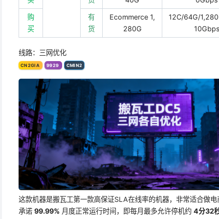
购
有
Ecommerce 1,
12C/64G/1,28
买
货
280G
10Gbp
线路：三网优化
CN2GIA
9929
CMIN2
这款机器是搬瓦工第一款高保证SLA在线率的机器，非常适合做电商
承诺
99.99%
月度正常运行时间，即每月最多允许停机约
4分32