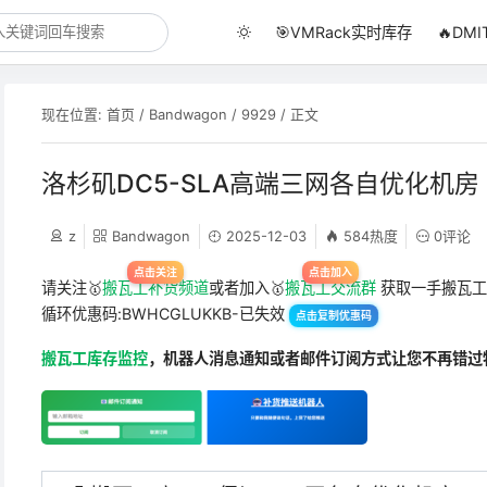
🎯VMRack实时库存
🔥DM
现在位置:
首页
/
Bandwagon
/
9929
/ 正文
洛杉矶DC5-SLA高端三网各自优化机房
z
Bandwagon
2025-12-03
584热度
0评论
请关注🥇
搬瓦工补货频道
或者加入🥇
搬瓦工交流群
获取一手搬瓦工
循环优惠码:BWHCGLUKKB-已失效
点击复制优惠码
搬瓦工库存监控
，机器人消息通知或者邮件订阅方式让您不再错过