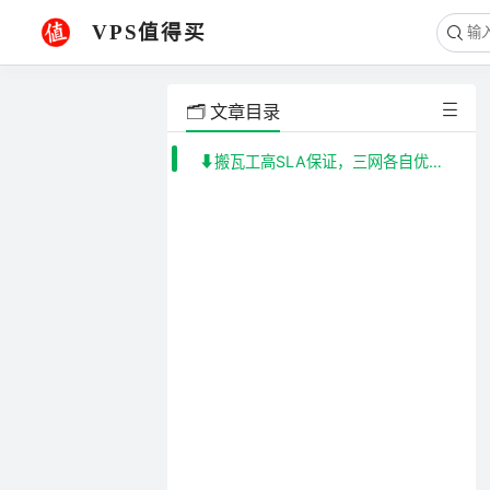
VPS值得买
🗂️ 文章目录
⬇️搬瓦工高SLA保证，三网各自优化机房DC5⤵️