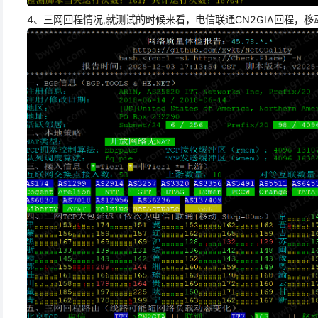
4、三网回程情况,就测试的时候来看，电信联通CN2GIA回程，移