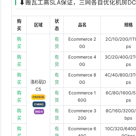
⬇️搬瓦工高SLA保证，三网各自优化机房DC5
购
状
区域
品名
规格
买
态
购
有
Ecommerce 2
2C/1G/20G/1T
买
货
0G
ps
购
有
Ecommerce 4
3C/2G/40G/2
买
货
0G
ps
购
有
Ecommerce 8
4C/4G/80G/3
洛杉矶D
买
货
0G
ps
C5
购
有
Ecommerce 1
6C/8G/160G/
CN2GIA
买
货
60G
ps
CMIN2
购
有
Ecommerce 3
8C/16G/320G
9929
买
货
20G
bps
购
有
Ecommerce 6
10C/32G/640G
买
货
40G
0Gbps