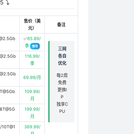
⤵️
售价（美
备注
元）
@2.5Gb
✅
65.89/
季
推荐
三网
各自
T@2.5Gb
116.99/
优化
季
T@2.5Gb
每2周
69.99/月
免费
更换I
5T@5Gb
109.99/
P
月
独享C
/8T@5G
199.99/
PU
月
/10T@1
369.99/
月