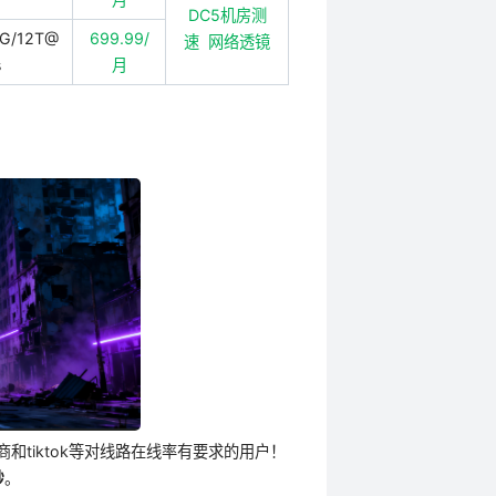
DC5机房测
0G/12T@
699.99/
速
网络透镜
s
月
和tiktok等对线路在线率有要求的用户！
秒
。